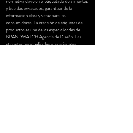
normativa clave en el etiquetado de alimentos 
y bebidas envasados, garantizando la 
información clara y veraz para los 
consumidores. La creación de etiquetas de 
productos es una de las especialidades de 
BRANDWATCH Agencia de Diseño. Las 
etiquetas personalizadas y las etiquetas 
adhesivas personalizadas son diseñadas para 
captar la atención del consumidor y 
proporcionar información clara y concisa 
sobre el producto. Saber cómo hacer una 
tabla nutricional y qué son las tablas 
nutrimentales es crucial para cualquier 
empresa que desee ser transparente con sus 
consumidores. Las tablas nutrimentales de 
alimentos y las tablas nutricionales de 
alimentos diseñadas por BRANDWATCH 
cumplen con las normativas y son 
estéticamente atractivas. Al ofrecer una 